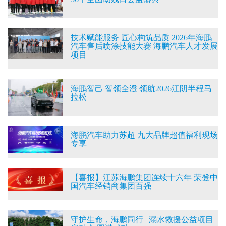
技术赋能服务 匠心构筑品质 2026年海鹏
汽车售后喷涂技能大赛 海鹏汽车人才发展
项目
海鹏智己 智领全澄 领航2026江阴半程马
拉松
海鹏汽车助力苏超 九大品牌超值福利现场
专享
【喜报】江苏海鹏集团连续十六年 荣登中
国汽车经销商集团百强
守护生命，海鹏同行 | 溺水救援公益项目