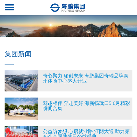
Toggle
集团新闻
navigation
首页
>
集团新闻
集团新闻
奇心聚力 瑞创未来 海鹏集团奇瑞品牌泰
州体验中心盛大开业
驾趣相伴 奔赴美好 海鹏畅玩日5-6月精彩
瞬间合集
公益筑梦想 心启就业路 江阴大通 助力第
36个全国助残日公益盛典